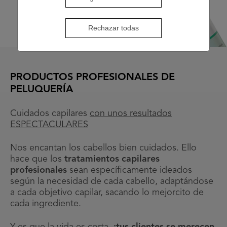
Rechazar todas
PRODUCTOS PROFESIONALES DE
PELUQUERÍA
Cuidados capilares
con unos resultados
ESPECTACULARES
Nos encantan los cabellos bien cuidados. Ello
hace que los
tratamientos capilares
profesionales
sean específicamente ideados
según la necesidad de cada cabello, adaptándose
a cada objetivo capilar, sacando lo mejorcito de
cada ingrediente.
Y es que la vida es corta,
¡tus clientes se merecen